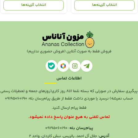
اصلی:
فعلی:
اصلی:
فعلی
انتخاب گزینه‌ها
انتخاب گزینه‌ها
1.980.000 تومان
1.280.000 تومان.
1.280.000 تومان
598.000 
بود.
بود.
فروش فقط به صورت آنلاین (فروش حضوری نداریم)
اطلاعات تماس
پیگیری سفارش در صورتی که بسته شما ۱تا۸ روز کاری(روزهای جمعه و تعطیلات رسمی
حساب نمیشه) نرسید یا موردی داشت فقط از طریق پیام‌رسان بله: 09195060190
فقط پیام ارسال کنید.
تماس تلفنی به هیچ عنوان پاسخ داده نمیشود.
پیام‌رسان بله:
09195060190
آدرس:
جلال آل احمد، پاتریس، نبش کاردان، واحد ۲