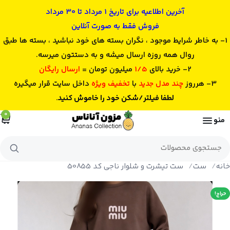
آخرین اطلاعیه برای تاریخ 1 مرداد تا 30 مرداد
فروش فقط به صورت آنلاین
1- به خاطر شرایط موجود ، نگران بسته های خود نباشید ، بسته ها طبق
روال همه روزه ارسال میشه و به دستتون میرسه.
2- خرید بالای
1/5
میلیون تومان =
ارسال رایگان
3- هرروز
چند مدل جدید
با
تخفیف ویژه
داخل سایت قرار میگیره
لطفا فیلتر/شکن خود را خاموش کنید.
0
منو
جستجوی
محصولات
خانه
ست
ست تیشرت و شلوار ناجی کد 50855
حراج!