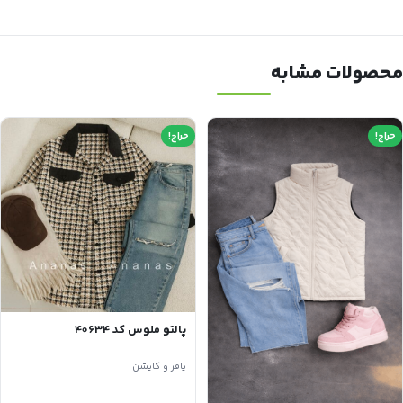
محصولات مشابه
حراج!
حراج!
پالتو ملوس کد 40634
پافر و کاپشن